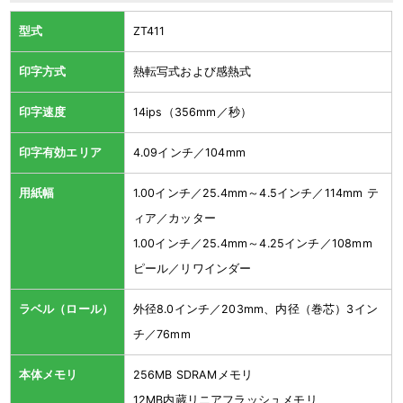
型式
ZT411
印字方式
熱転写式および感熱式
印字速度
14ips（356mm／秒）
印字有効エリア
4.09インチ／104mm
用紙幅
1.00インチ／25.4mm～4.5インチ／114mm テ
ィア／カッター
1.00インチ／25.4mm～4.25インチ／108mm
ピール／リワインダー
ラベル（ロール）
外径8.0インチ／203mm、内径（巻芯）3イン
チ／76mm
本体メモリ
256MB SDRAMメモリ
12MB内蔵リニアフラッシュメモリ