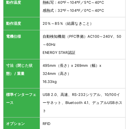
動作温度
熱転写：40ºF～104ºF／5ºC～40ºC
感熱式：32ºF～104ºF／0ºC～40ºC
動作湿度
20％～85％（結露なきこと）
電機仕様
自動検知機能（PFC準拠）AC100～240V、50
～60Hz
ENERGY STAR認証
寸法（閉じた状
495mm（長さ）x 269mm（幅）x
態） / 重量
324mm（高さ）
16.33kg
標準インターフェ
USB 2.0、高速、RS-232シリアル、10/100イ
ース
ーサネット、Bluetooth 4.1、デュアルUSBホス
ト
オプション
RFID