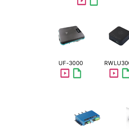
slideshow
draft
UF-3000
RWLU30
slideshow
draft
slideshow
dra