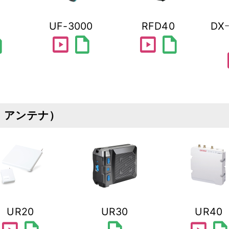
UF-3000
RFD40
DX
ft
slideshow
draft
slideshow
draft
s
、アンテナ）
UR20
UR30
UR40