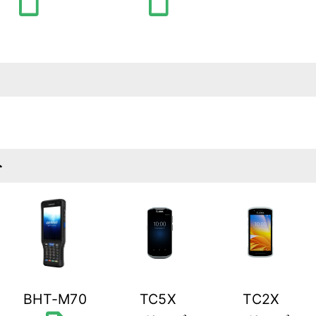
draft
draft
ト
BHT-M70
TC5X
TC2X