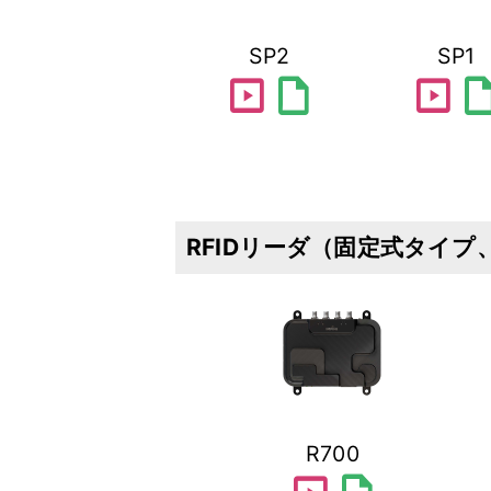
SP2
SP1
slideshow
draft
slideshow
dra
RFIDリーダ（固定式タイプ
R700