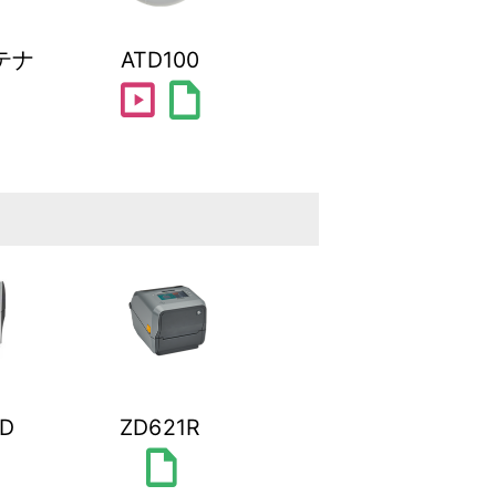
テナ
ATD100
slideshow
draft
ID
ZD621R
draft