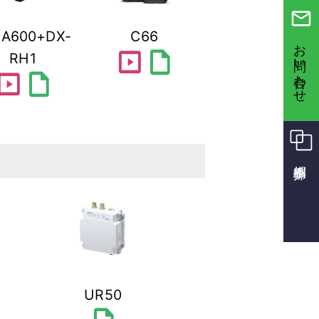
ｰA600+DX-
C66
お問い合わせ
slideshow
draft
RH1
lideshow
draft
UR50