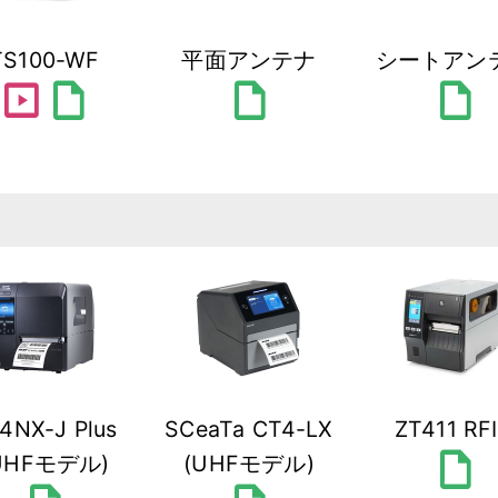
TS100-WF
平面アンテナ
シートアン
slideshow
draft
draft
draft
4NX-J Plus
SCeaTa CT4-LX
ZT411 RF
draft
UHFモデル)
(UHFモデル)