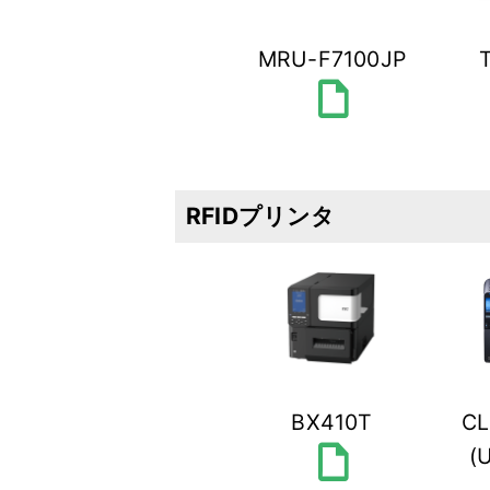
MRU-F7100JP
draft
RFIDプリンタ
BX410T
CL
draft
(