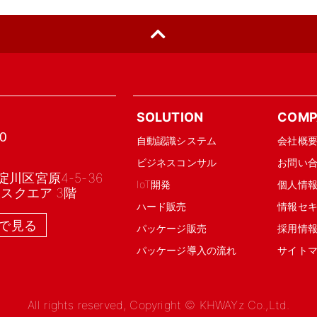
SOLUTION
COMP
0
自動認識システム
会社概
ビジネスコンサル
お問い
川区宮原4-5-36
IoT開発
個人情
阪スクエア 3階
ハード販売
情報セ
APで見る
パッケージ販売
採用情
パッケージ導入の流れ
サイト
All rights reserved,
Copyright © KHWAYz Co.,Ltd.