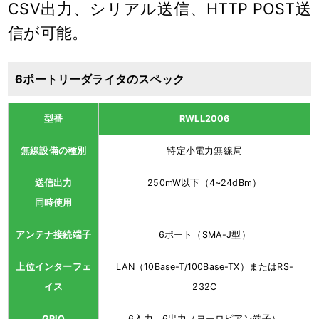
CSV出力、シリアル送信、HTTP POST送
信が可能。
6ポートリーダライタのスペック
型番
RWLL2006
無線設備の種別
特定小電力無線局
送信出力
250mW以下（4~24dBm）
同時使用
アンテナ接続端子
6ポート（SMA-J型）
上位インターフェ
LAN（10Base-T/100Base-TX）またはRS-
イス
232C
GPIO
6入力、6出力（ヨーロピアン端子）