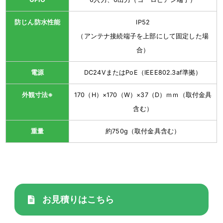
防じん防水性能
IP52
（アンテナ接続端子を上部にして固定した場
合）
電源
DC24VまたはPoE（IEEE802.3af準拠）
外観寸法※
170（H）×170（W）×37（D）ｍｍ（取付金具
含む）
重量
約750g（取付金具含む）
お見積りはこちら