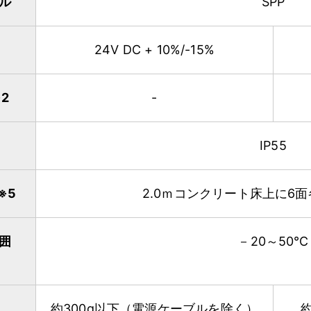
ル
SPP
24V DC + 10%/-15%
2
-
IP55
※5
2.0ｍコンクリート床上に6
囲
－20～50℃
約300g以下（電源ケーブルを除く）