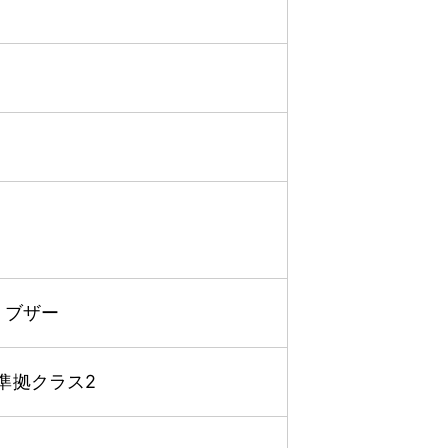
、ブザー
EDR準拠クラス2