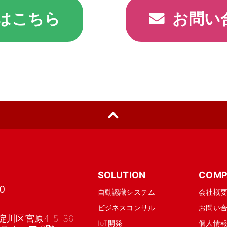
はこちら
お問い
SOLUTION
COMP
0
自動認識システム
会社概
ビジネスコンサル
お問い
川区宮原4-5-36
IoT開発
個人情