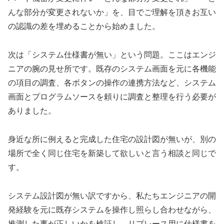
んな部分が変更されないか」を、目でご理解を頂きお互い
の認識の差を埋めることから始めました。
次は「システム仕様書が無い」という問題。ここはエンジ
ニアの腕の見せ所です。既存のシステム画面を元に
各機能
の項目の調査
、
各ボタンの操作の連携方法
など、システム
画面とプログラムソースを頼りに調査と整理を行う必要が
ありました。
身近な所に例えると
完成した住宅の設計図が無い
が、
別の
場所で全く同じ住宅を新築
して欲しいと言う相談と同じで
す。
システム設計図が無い訳ですから、私たちエンジニアの開
発経験を元に既存システムを操作し照らし合わせながら、
推測した事が正しいかを検証し、リプレース用に仕様書を