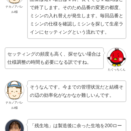
ナカノアパレ
で終了します。そのため
品番の変更の都度、
ルI様
ミシンの入れ替えが発生
します。毎回品番と
ミシンの仕様を確認しミシンを探して生産ラ
インにセッティングという流れです。
セッティングの頻度も高く、探せない場合は
仕様調整の時間も必要になる訳ですね。
たぐっちくん
そうなんです。
今までの管理状況だと結構そ
の辺の効率化がなかなか難しい
んです。
ナカノアパレ
ルI様
「残生地」は製造後に余った生地を200ロー