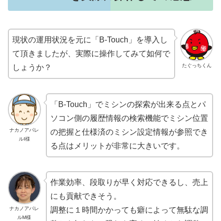
現状の運用状況を元に「B-Touch」を導入し
て頂きましたが、実際に操作してみて如何で
たぐっちくん
しょうか？
「B-Touch」で
ミシンの探索が出来る点
と
パ
ソコン側の履歴情報の検索機能でミシン位置
ナカノアパレ
の把握と仕様済のミシン設定情報が参照でき
ルI様
る点
はメリットが非常に大きいです。
作業効率、段取りが早く対応できるし、売上
にも貢献
できそう。
ナカノアパレ
調整に１時間かかっても癖によって無駄な調
ルM様