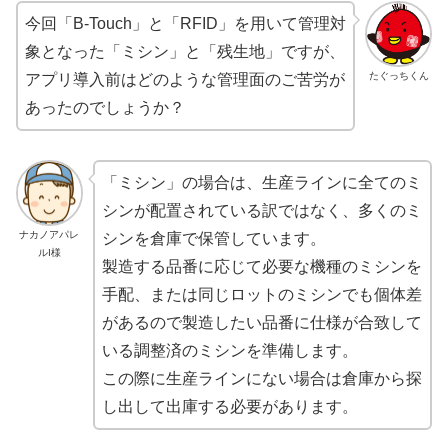
今回「B-Touch」と「RFID」を用いて管理対
象となった「ミシン」と「残生地」ですが、
たぐっちくん
アプリ導入前はどのような管理面のご苦労が
あったのでしょうか？
「ミシン」の場合は、生産ラインに全てのミ
シンが配置されている訳ではなく、多くの
ミ
ナカノアパレ
シンを倉庫で保管
しています。
ルI様
製造する品番に応じて
必要な機種のミシンを
手配
、または同じロットのミシンでも個体差
があるので
製造したい品番に仕様が合致して
いる調整済のミシンを準備
します。
この際に生産ラインにない場合は倉庫から探
し出して出庫する必要があります。