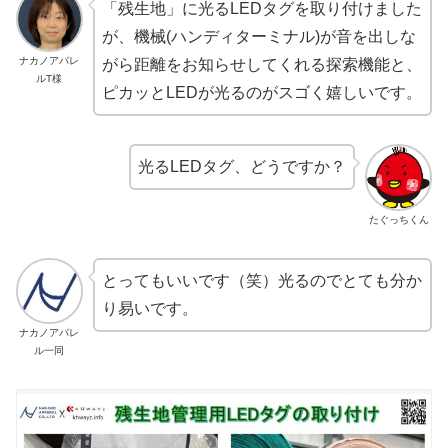
「残生地」に
光るLEDタグ
を取り付けました
が、機械(ハンディターミナル)が音を出しな
ナカノアパレ
がら距離をお知らせしてくれる探索機能と、
ルT様
ピカッとLEDが光るのがスゴく嬉しい
です。
光るLEDタグ、どうですか？
たぐっちくん
とってもいいです（笑）光るので
とても分か
り易い
です。
ナカノアパレ
ル一同