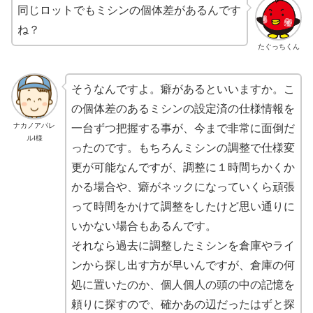
同じロットでもミシンの個体差があるんです
ね？
たぐっちくん
そうなんですよ。癖があるといいますか。こ
の
個体差のあるミシンの設定済の仕様情報を
ナカノアパレ
一台ずつ把握
する事が、今まで非常に面倒だ
ルI様
ったのです。もちろんミシンの調整で仕様変
更が可能なんですが、
調整に１時間ちかくか
かる場合や、癖がネックになっていくら頑張
って時間をかけて調整をしたけど思い通りに
いかない
場合もあるんです。
それなら過去に調整したミシンを倉庫やライ
ンから探し出す方が早いんですが、
倉庫の何
処に置いたのか、個人個人の頭の中の記憶を
頼りに探す
ので、確かあの辺だったはずと探