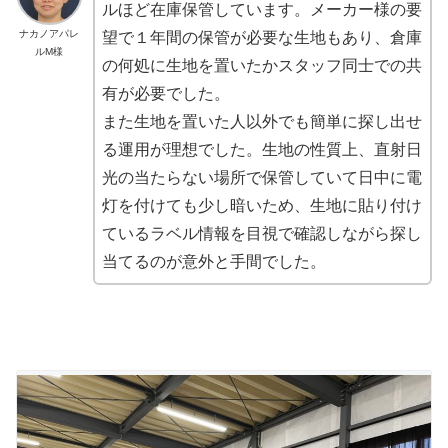
ルほど在庫保管しています。メーカー様の要
ナカノアパレ
望で１年間の保管が必要な生地もあり、倉庫
ルM様
の何処に生地を置いたかスタッフ同士での共
有が必要でした。
また生地を置いた人以外でも
簡単に探し出せ
る運用が理想
でした。生地の性質上、直射日
光の当たらない場所で保管していて日中に電
灯を付けても少し暗いため、生地に貼り付け
ている
ラベル情報を目視で確認しながら探し
当てるのが意外と手間
でした。