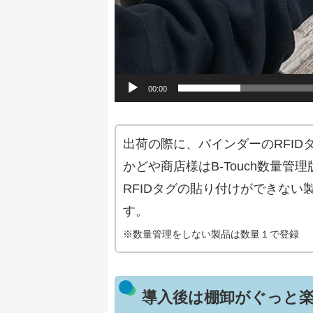
00:00
出荷の際に、バインダーのRFI
かどや商店様はB-Touch数量
RFIDタグの貼り付けができな
す。
※数量管理をしない製品は数量１で登録
導入後は棚卸がぐっと