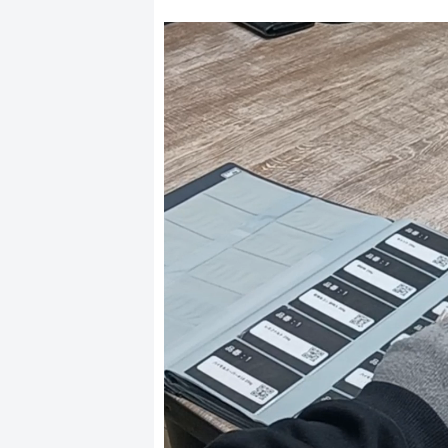
動
画
プ
レ
ー
ヤ
ー