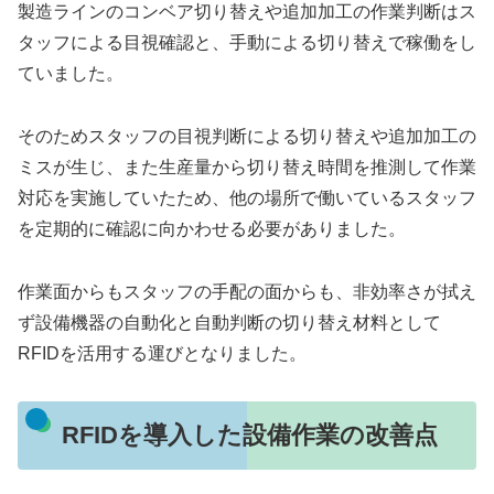
製造ラインのコンベア切り替えや追加加工の作業判断はス
タッフによる
目視確認
と、
手動による切り替え
で稼働をし
ていました。
そのためスタッフの目視判断による
切り替えや追加加工の
ミス
が生じ、また生産量から切り替え時間を推測して作業
対応を実施していたため、他の場所で働いている
スタッフ
を定期的に確認に向かわせる
必要がありました。
作業面からもスタッフの手配の面からも、
非効率さ
が拭え
ず設備機器の自動化と自動判断の切り替え材料として
RFIDを活用する運びとなりました。
RFIDを導入した設備作業の改善点