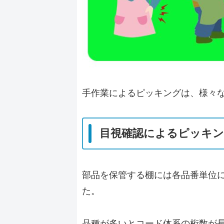
手作業によるピッキングは、様々
目視確認によるピッキン
部品を保管する棚には各品番単位
た。
品種が多いと
コード体系の桁数が